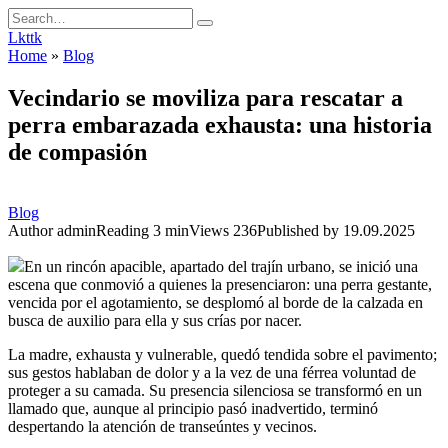
Skip
Search
to
for:
Lkttk
content
Home
»
Blog
Vecindario se moviliza para rescatar a
perra embarazada exhausta: una historia
de compasión
Blog
Author
admin
Reading
3 min
Views
236
Published by
19.09.2025
En un rincón apacible, apartado del trajín urbano, se inició una
escena que conmovió a quienes la presenciaron: una perra gestante,
vencida por el agotamiento, se desplomó al borde de la calzada en
busca de auxilio para ella y sus crías por nacer.
La madre, exhausta y vulnerable, quedó tendida sobre el pavimento;
sus gestos hablaban de dolor y a la vez de una férrea voluntad de
proteger a su camada. Su presencia silenciosa se transformó en un
llamado que, aunque al principio pasó inadvertido, terminó
despertando la atención de transeúntes y vecinos.