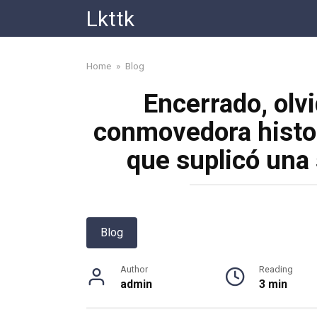
Skip
Lkttk
to
content
Home
»
Blog
Encerrado, olvi
conmovedora histori
que suplicó una
Blog
Author
Reading
admin
3 min