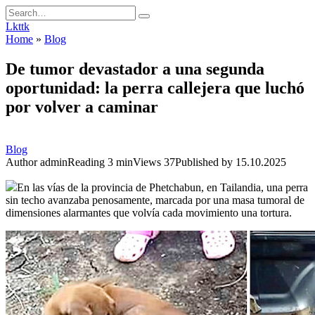
Skip
Search
to
for:
Lkttk
content
Home
»
Blog
De tumor devastador a una segunda
oportunidad: la perra callejera que luchó
por volver a caminar
Blog
Author
admin
Reading
3 min
Views
37
Published by
15.10.2025
En las vías de la provincia de Phetchabun, en Tailandia, una perra
sin techo avanzaba penosamente, marcada por una masa tumoral de
dimensiones alarmantes que volvía cada movimiento una tortura.